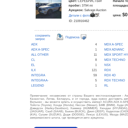
цвет:
СЕРЕБРИСТЫЙ
Начало т
пробег:
3794 mi
площадка
Аукцион:
Salvage Auction
$0
цена:
Детали с фото
ID: 210916462
сохранить
Подписка
запрос
ADX
4
MDX A-SPEC
ADX A-SPEC
1
MDX ADVANC
ALL OTHER
11
MDX SPORT HY
CL
8
MDX TECHNO
EL
1
NSX
ILX
121
RDX
INTEGRA
59
RDX 4D
INTEGRA A-
5
RDX TECHNO
LEGEND
1
RL
Примечание: независимо от страны Вашего местонахождения - Аме
Казахстан, Литва, Беларусь, и от города, куда нужно доставить ав
Вильнюс - вы можете купить и осуществить импорт ACURA ADX A-SPEC
Тойота (Toyota), Хонда (Honda), Ниссан (Nissan), БМВ (BMW), Ауди (A
Дэвидсон (Harley-Davidson), Хаммер (HUMMER), Хюндаи (HYUNDAI),
(JAGUAR), Сааб (SAAB), Бьюик (BUICK), Джип (JEEP), Кадиллак (CA
(KIA), Сузуки (SUZUKI), Додж (DODGE), Лексус (LEXUS), Мазда (MA
американского штата, где проводятся авто аукционы.