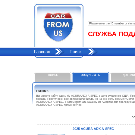
СЛУЖБА ПОДДЕ
Главная
Поиск
поиск
результаты
детали
поиск
Вы можете найти здесь бу ACURA ADX A-SPEC с авто аукционов США. Пре
пожара. Практически все автомобили битые, но на все есть документы или
ACURA ADX A-SPEC, а затем пригнать машину из Америки для последующег
ACURA ADX A-SPEC прямо сейчас.
все
2025 ACURA ADX A-SPEC