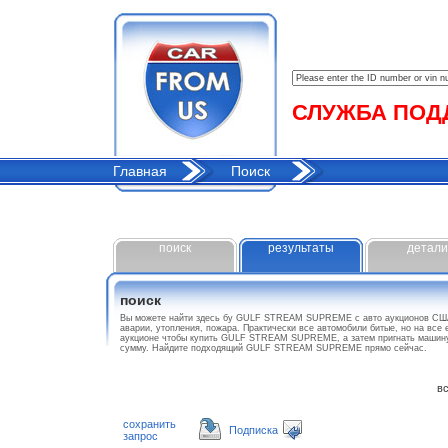
СЛУЖБА ПОДДЕ
Главная
Поиск
поиск
результаты
детали
поиск
Вы можете найти здесь бу GULF STREAM SUPREME с авто аукционов США
аварии, утопления, пожара. Практически все автомобили битые, но на все
аукционе чтобы купить GULF STREAM SUPREME, а затем пригнать машину 
сумму. Найдите подходящий GULF STREAM SUPREME прямо сейчас.
все
сохранить
Подписка
запрос