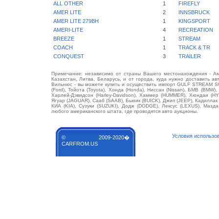
ALL OTHER
1
FIREFLY
AMER LITE
2
INNSBRUCK
AMER LITE 279BH
1
KINGSPORT
AMERI-LITE
4
RECREATION
BREEZE
1
STREAM
COACH
1
TRACK & TR
CONQUEST
3
TRAILER
Примечание: независимо от страны Вашего местонахождения - Аме
Казахстан, Литва, Беларусь, и от города, куда нужно доставить ав
Вильнюс - вы можете купить и осуществить импорт GULF STREAM S
(Ford), Тойота (Toyota), Хонда (Honda), Ниссан (Nissan), БМВ (BMW),
Харлей-Дэвидсон (Harley-Davidson), Хаммер (HUMMER), Хюндаи (HY
Ягуар (JAGUAR), Сааб (SAAB), Бьюик (BUICK), Джип (JEEP), Кадилла
КИА (KIA), Сузуки (SUZUKI), Додж (DODGE), Лексус (LEXUS), Маз
любого американского штата, где проводятся авто аукционы.
Условия использо
© 2009-2020�
CARFROM.US