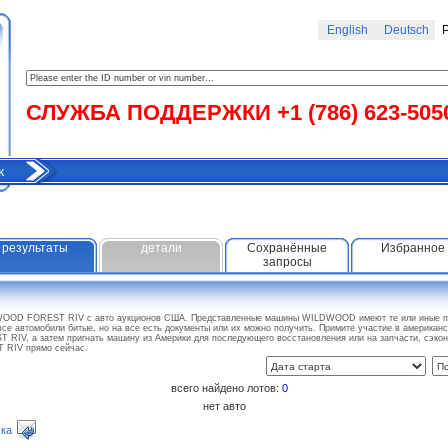
English
Deutsch
Р
СЛУЖБА ПОДДЕРЖКИ +1 (786) 623-505
к
результаты
детали
Сохранённые
Избранное
запросы
WOOD FOREST RIV с авто аукционов США. Представленные машины WILDWOOD имеют те или иные по
все автомобили битые, но на все есть документы или их можно получить. Примите участие в американ
IV, а затем пригнать машину из Америки для последующего восстановления или на запчасти, сэко
RIV прямо сейчас.
всего найдено лотов:
0
нет авто
ка