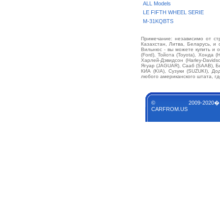
ALL Models
LE FIFTH WHEEL SERIE
M-31KQBTS
Примечание: независимо от стр
Казахстан, Литва, Беларусь, и 
Вильнюс - вы можете купить и 
(Ford), Тойота (Toyota), Хонда 
Харлей-Дэвидсон (Harley-David
Ягуар (JAGUAR), Сааб (SAAB), Б
КИА (KIA), Сузуки (SUZUKI), Д
любого американского штата, гд
© 2009-2020�
CARFROM.US