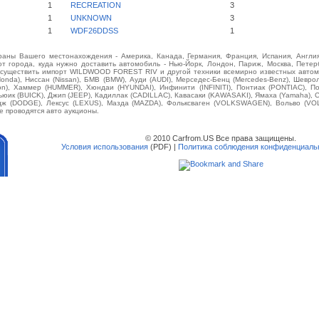
1
RECREATION
3
1
UNKNOWN
3
1
WDF26DDSS
1
аны Вашего местонахождения - Америка, Канада, Германия, Франция, Испания, Англия
от города, куда нужно доставить автомобиль - Нью-Йорк, Лондон, Париж, Москва, Петерб
осуществить импорт WILDWOOD FOREST RIV и другой техники всемирно известных автом
(Honda), Ниссан (Nissan), БМВ (BMW), Ауди (AUDI), Мерседес-Бенц (Mercedes-Benz), Шевроле 
son), Хаммер (HUMMER), Хюндаи (HYUNDAI), Инфинити (INFINITI), Понтиак (PONTIAC), П
ьюик (BUICK), Джип (JEEP), Кадиллак (CADILLAC), Кавасаки (KAWASAKI), Ямаха (Yamaha),
одж (DODGE), Лексус (LEXUS), Мазда (MAZDA), Фольксваген (VOLKSWAGEN), Вольво (VO
е проводятся авто аукционы.
© 2010 Carfrom.US Все права защищены.
Условия использования
(PDF) |
Политика соблюдения конфиденциаль