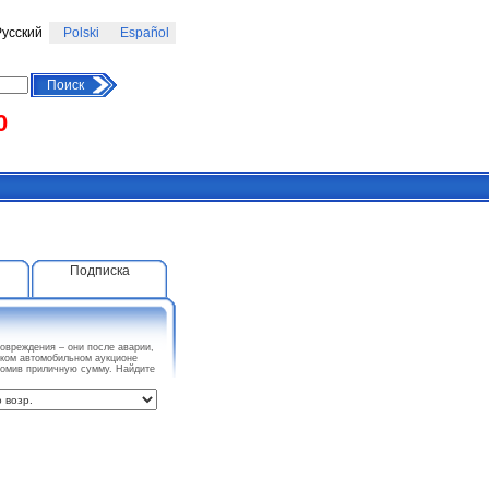
усский
Polski
Español
Поиск
0
Подписка
вреждения – они после аварии,
ском автомобильном аукционе
номив приличную сумму. Найдите