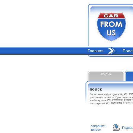
Главная
Поис
поиск
поиск
Вы можете найти здесь бу WILD
утопления, пожара. Практически 
чтобы купить WILDWOOD FOREST R
подходящий WILDWOOD FOREST 
сохранить
Подпис
запрос