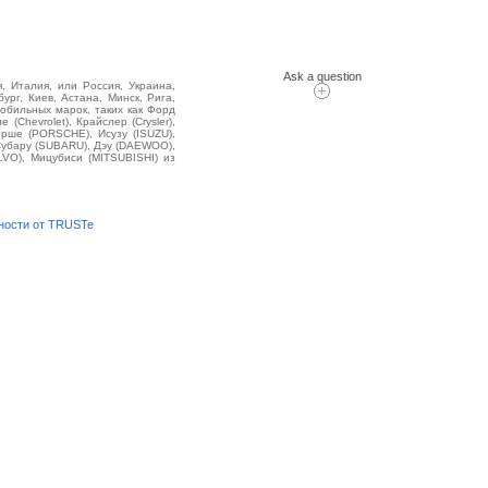
Ask a question
, Италия, или Россия, Украина,
ург, Киев, Астана, Минск, Рига,
обильных марок, таких как Форд
(Chevrolet), Крайслер (Crysler),
орше (PORSCHE), Исузу (ISUZU),
 Субару (SUBARU), Дэу (DAEWOO),
LVO), Мицубиси (MITSUBISHI) из
ности от TRUSTe