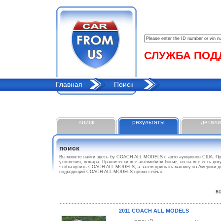
СЛУЖБА ПОДДЕ
Главная
Поиск
поиск
результаты
детали
поиск
Вы можете найти здесь бу COACH ALL MODELS с авто аукционов США. Пр
утопления, пожара. Практически все автомобили битые, но на все есть до
чтобы купить COACH ALL MODELS, а затем пригнать машину из Америки дл
подходящий COACH ALL MODELS прямо сейчас.
все
2011 COACH ALL MODELS