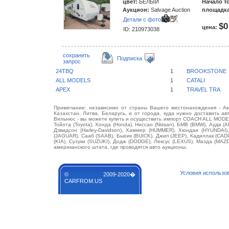
цвет:
БЕЛЫЙ
Начало т
Аукцион:
Salvage Auction
площадка
Детали с фото
$0
цена:
ID: 210973038
сохранить
Подписка
запрос
24TBQ
1
BROOKSTONE
ALL MODELS
1
CATALI
APEX
1
TRAVEL TRA
Примечание: независимо от страны Вашего местонахождения - Аме
Казахстан, Литва, Беларусь, и от города, куда нужно доставить ав
Вильнюс - вы можете купить и осуществить импорт COACH ALL MODELS
Тойота (Toyota), Хонда (Honda), Ниссан (Nissan), БМВ (BMW), Ауди (A
Дэвидсон (Harley-Davidson), Хаммер (HUMMER), Хюндаи (HYUNDAI),
(JAGUAR), Сааб (SAAB), Бьюик (BUICK), Джип (JEEP), Кадиллак (CA
(KIA), Сузуки (SUZUKI), Додж (DODGE), Лексус (LEXUS), Мазда (MA
американского штата, где проводятся авто аукционы.
Условия использо
© 2009-2020�
CARFROM.US