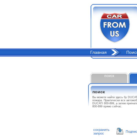
Главная
Поис
поиск
поиск
Вы можете найти здесь бу DUCAT
пожара. Практически все автомоб
DUCATI 800-899, а затем пригна
800-899 прямо сейчас.
сохранить
Подпис
запрос