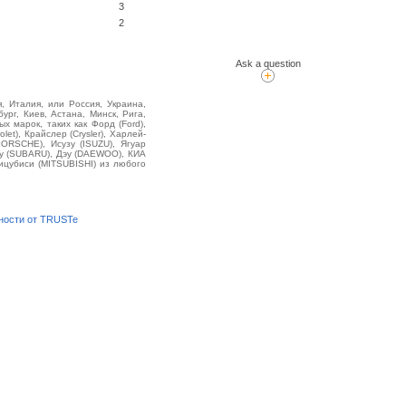
3
2
Ask a question
, Италия, или Россия, Украина,
ург, Киев, Астана, Минск, Рига,
 марок, таких как Форд (Ford),
et), Крайслер (Crysler), Харлей-
PORSCHE), Исузу (ISUZU), Ягуар
ру (SUBARU), Дэу (DAEWOO), КИА
ицубиси (MITSUBISHI) из любого
ности от TRUSTe