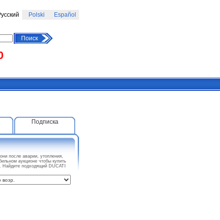
усский
Polski
Español
Поиск
0
Подписка
ни после аварии, утопления,
бильном аукционе чтобы купить
у. Найдите подходящий DUCATI