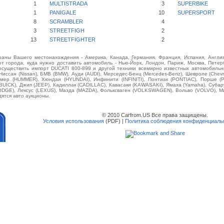
1
MULTISTRADA
3
SUPERBIKE
1
PANIGALE
10
SUPERSPORT
8
SCRAMBLER
4
3
STREETFIGH
2
13
STREETFIGHTER
2
аны Вашего местонахождения - Америка, Канада, Германия, Франция, Испания, Англия
от города, куда нужно доставить автомобиль - Нью-Йорк, Лондон, Париж, Москва, Петерб
осуществить импорт DUCATI 800-899 и другой техники всемирно известных автомобильных
 Ниссан (Nissan), БМВ (BMW), Ауди (AUDI), Мерседес-Бенц (Mercedes-Benz), Шевроле (Chevrol
аммер (HUMMER), Хюндаи (HYUNDAI), Инфинити (INFINITI), Понтиак (PONTIAC), Порше (
(BUICK), Джип (JEEP), Кадиллак (CADILLAC), Кавасаки (KAWASAKI), Ямаха (Yamaha), Суба
(DODGE), Лексус (LEXUS), Мазда (MAZDA), Фольксваген (VOLKSWAGEN), Вольво (VOLVO), М
дятся авто аукционы.
© 2010 Carfrom.US Все права защищены.
Условия использования
(PDF) |
Политика соблюдения конфиденциаль