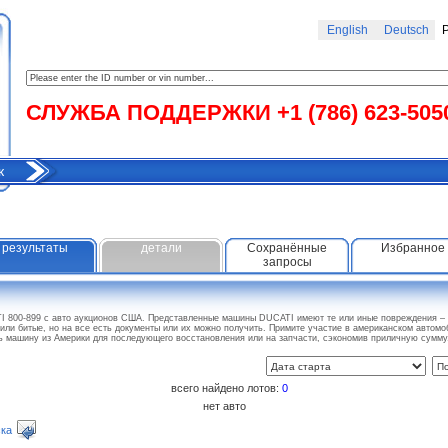
English
Deutsch
Р
СЛУЖБА ПОДДЕРЖКИ +1 (786) 623-505
к
результаты
детали
Сохранённые
Избранное
запросы
I 800-899 с авто аукционов США. Представленные машины DUCATI имеют те или иные повреждения – о
или битые, но на все есть документы или их можно получить. Примите участие в американском автомо
ть машину из Америки для последующего восстановления или на запчасти, сэкономив приличную сумм
всего найдено лотов:
0
нет авто
ка