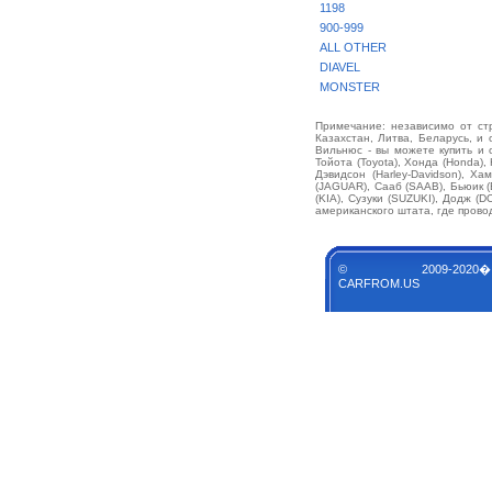
1198
900-999
ALL OTHER
DIAVEL
MONSTER
Примечание: независимо от стр
Казахстан, Литва, Беларусь, и 
Вильнюс - вы можете купить и 
Тойота (Toyota), Хонда (Honda),
Дэвидсон (Harley-Davidson), Х
(JAGUAR), Сааб (SAAB), Бьюик 
(KIA), Сузуки (SUZUKI), Додж 
американского штата, где прово
© 2009-2020�
CARFROM.US