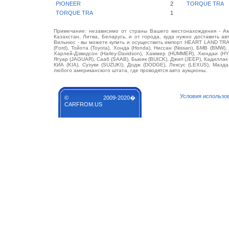
PIONEER
2
TORQUE TRA
TORQUE TRA
1
Примечание: независимо от страны Вашего местонахождения - Аме
Казахстан, Литва, Беларусь, и от города, куда нужно доставить ав
Вильнюс - вы можете купить и осуществить импорт HEART LAND TRA
(Ford), Тойота (Toyota), Хонда (Honda), Ниссан (Nissan), БМВ (BMW),
Харлей-Дэвидсон (Harley-Davidson), Хаммер (HUMMER), Хюндаи (HY
Ягуар (JAGUAR), Сааб (SAAB), Бьюик (BUICK), Джип (JEEP), Кадилла
КИА (KIA), Сузуки (SUZUKI), Додж (DODGE), Лексус (LEXUS), Маз
любого американского штата, где проводятся авто аукционы.
Условия использо
© 2009-2020�
CARFROM.US