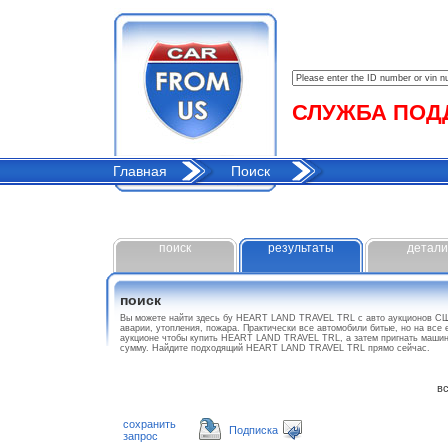
СЛУЖБА ПОДДЕ
Главная
Поиск
поиск
результаты
детали
поиск
Вы можете найти здесь бу HEART LAND TRAVEL TRL с авто аукционов СШ
аварии, утопления, пожара. Практически все автомобили битые, но на все
аукционе чтобы купить HEART LAND TRAVEL TRL, а затем пригнать машину
сумму. Найдите подходящий HEART LAND TRAVEL TRL прямо сейчас.
все
сохранить
Подписка
запрос