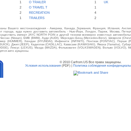
1
O TRAILER
1
UK
2
O TRAVEL T
1
2
RECREATION
4
1
TRAILERS
2
аны Вашего местонахождения - Америка, Канада, Германия, Франция, Испания, Англия
от города, куда нужно доставить автомобиль - Нью-Йорк, Лондон, Париж, Москва, Петерб
осуществить импорт JAYC NORTH POIN и другой техники всемирно известных автомобильных
 Ниссан (Nissan), БМВ (BMW), Ауди (AUDI), Мерседес-Бенц (Mercedes-Benz), Шевроле (Chevrol
аммер (HUMMER), Хюндаи (HYUNDAI), Инфинити (INFINITI), Понтиак (PONTIAC), Порше (
(BUICK), Джип (JEEP), Кадиллак (CADILLAC), Кавасаки (KAWASAKI), Ямаха (Yamaha), Суба
(DODGE), Лексус (LEXUS), Мазда (MAZDA), Фольксваген (VOLKSWAGEN), Вольво (VOLVO), М
дятся авто аукционы.
© 2010 Carfrom.US Все права защищены.
Условия использования
(PDF) |
Политика соблюдения конфиденциаль