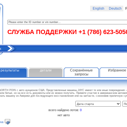
English
Deutsch
Р
СЛУЖБА ПОДДЕРЖКИ +1 (786) 623-505
к
результаты
детали
Сохранённые
Избранное
запросы
NORTH POIN с авто аукционов США. Представленные машины JAYC имеют те или иные повреждения – 
или битые, но на все есть документы или их можно получить. Примите участие в американском автомо
ать машину из Америки для последующего восстановления или на запчасти, сэкономив приличную с
всего найдено лотов:
0
нет авто
ка