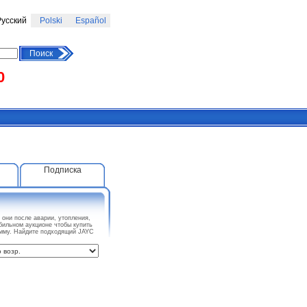
усский
Polski
Español
Поиск
0
Подписка
они после аварии, утопления,
бильном аукционе чтобы купить
умму. Найдите подходящий JAYC