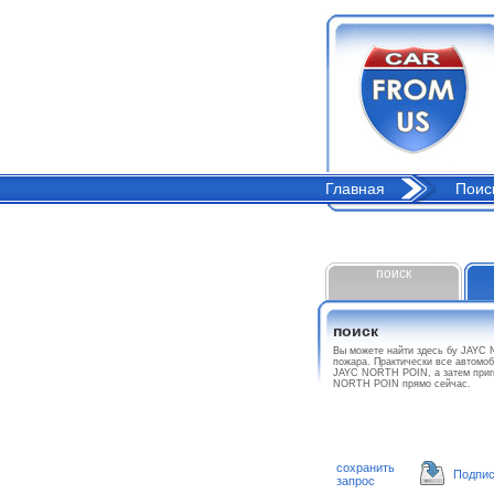
Главная
Поис
поиск
поиск
Вы можете найти здесь бу JAYC 
пожара. Практически все автомоб
JAYC NORTH POIN, а затем пригн
NORTH POIN прямо сейчас.
сохранить
Подпис
запрос