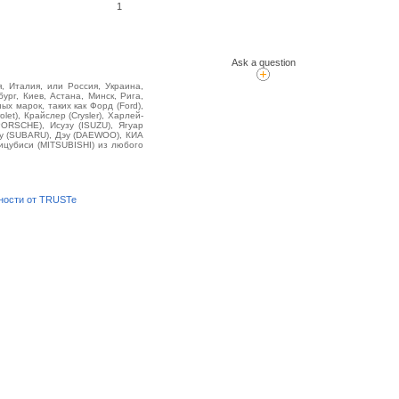
1
Ask a question
, Италия, или Россия, Украина,
ург, Киев, Астана, Минск, Рига,
 марок, таких как Форд (Ford),
et), Крайслер (Crysler), Харлей-
PORSCHE), Исузу (ISUZU), Ягуар
ру (SUBARU), Дэу (DAEWOO), КИА
ицубиси (MITSUBISHI) из любого
ности от TRUSTe