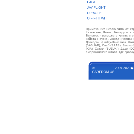
EAGLE
JAY FLIGHT
O EAGLE
O FIFTH WH
Примечание: независимо от стр
Казахстан, Литва, Беларусь, и 
Вильнюс - вы можете купить и 
Тойота (Toyota), Хонда (Honda),
Дэвидсон (Harley-Davidson), Х
(JAGUAR), Сааб (SAAB), Бьюик 
(KIA), Сузуки (SUZUKI), Додж 
американского штата, где прово
© 2009-2020�
CARFROM.US