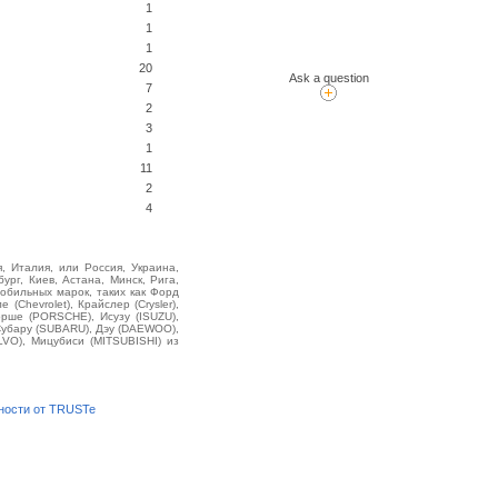
1
1
1
20
Ask a question
7
2
3
1
11
2
4
, Италия, или Россия, Украина,
ург, Киев, Астана, Минск, Рига,
обильных марок, таких как Форд
(Chevrolet), Крайслер (Crysler),
орше (PORSCHE), Исузу (ISUZU),
 Субару (SUBARU), Дэу (DAEWOO),
LVO), Мицубиси (MITSUBISHI) из
ности от TRUSTe