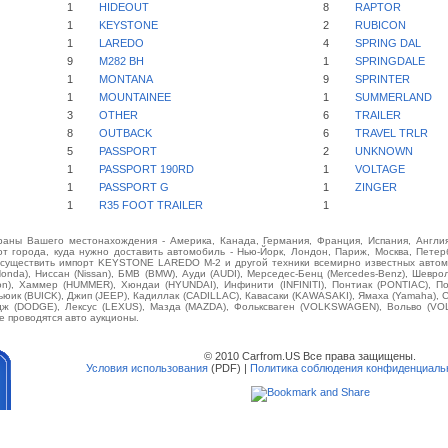
1
HIDEOUT
8
RAPTOR
1
KEYSTONE
2
RUBICON
1
LAREDO
4
SPRING DAL
9
M282 BH
1
SPRINGDALE
1
MONTANA
9
SPRINTER
1
MOUNTAINEE
1
SUMMERLAND
3
OTHER
6
TRAILER
8
OUTBACK
6
TRAVEL TRLR
5
PASSPORT
2
UNKNOWN
1
PASSPORT 190RD
1
VOLTAGE
1
PASSPORT G
1
ZINGER
1
R35 FOOT TRAILER
1
аны Вашего местонахождения - Америка, Канада, Германия, Франция, Испания, Англия
от города, куда нужно доставить автомобиль - Нью-Йорк, Лондон, Париж, Москва, Петерб
осуществить импорт KEYSTONE LAREDO M-2 и другой техники всемирно известных автом
(Honda), Ниссан (Nissan), БМВ (BMW), Ауди (AUDI), Мерседес-Бенц (Mercedes-Benz), Шевроле 
son), Хаммер (HUMMER), Хюндаи (HYUNDAI), Инфинити (INFINITI), Понтиак (PONTIAC), П
ьюик (BUICK), Джип (JEEP), Кадиллак (CADILLAC), Кавасаки (KAWASAKI), Ямаха (Yamaha),
одж (DODGE), Лексус (LEXUS), Мазда (MAZDA), Фольксваген (VOLKSWAGEN), Вольво (VO
е проводятся авто аукционы.
© 2010 Carfrom.US Все права защищены.
Условия использования
(PDF) |
Политика соблюдения конфиденциаль