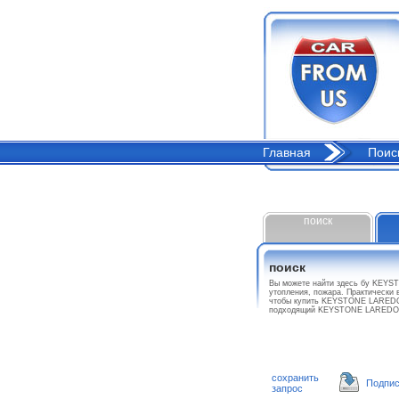
Главная
Поис
поиск
поиск
Вы можете найти здесь бу KEYS
утопления, пожара. Практически 
чтобы купить KEYSTONE LAREDO M
подходящий KEYSTONE LAREDO 
сохранить
Подпис
запрос