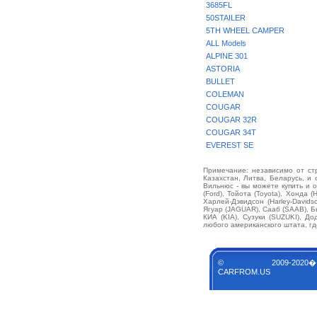
3685FL
50STAILER
5TH WHEEL CAMPER
ALL Models
ALPINE 301
ASTORIA
BULLET
COLEMAN
COUGAR
COUGAR 32R
COUGAR 34T
EVEREST SE
Примечание: независимо от стр
Казахстан, Литва, Беларусь, и 
Вильнюс - вы можете купить и 
(Ford), Тойота (Toyota), Хонда 
Харлей-Дэвидсон (Harley-David
Ягуар (JAGUAR), Сааб (SAAB), Б
КИА (KIA), Сузуки (SUZUKI), Д
любого американского штата, гд
© 2009-2020�
CARFROM.US