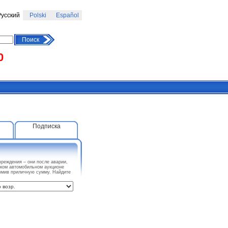
усский
Polski
Español
Поиск
0
Подписка
еждения – они после аварии,
ском автомобильном аукционе
омив приличную сумму. Найдите