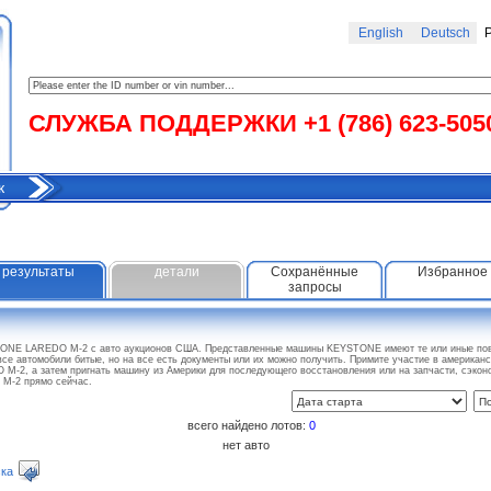
English
Deutsch
Р
СЛУЖБА ПОДДЕРЖКИ +1 (786) 623-505
к
результаты
детали
Сохранённые
Избранное
запросы
TONE LAREDO M-2 с авто аукционов США. Представленные машины KEYSTONE имеют те или иные повр
все автомобили битые, но на все есть документы или их можно получить. Примите участие в американ
-2, а затем пригнать машину из Америки для последующего восстановления или на запчасти, сэкон
M-2 прямо сейчас.
всего найдено лотов:
0
нет авто
ка