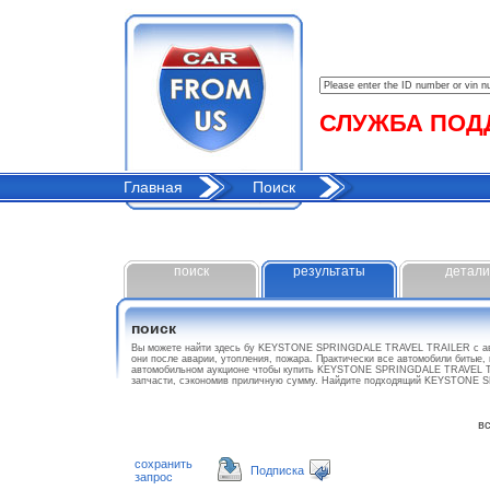
СЛУЖБА ПОДДЕ
Главная
Поиск
поиск
результаты
детали
поиск
Вы можете найти здесь бу KEYSTONE SPRINGDALE TRAVEL TRAILER с ав
они после аварии, утопления, пожара. Практически все автомобили битые,
автомобильном аукционе чтобы купить KEYSTONE SPRINGDALE TRAVEL TRA
запчасти, сэкономив приличную сумму. Найдите подходящий KEYSTONE
все
сохранить
Подписка
запрос