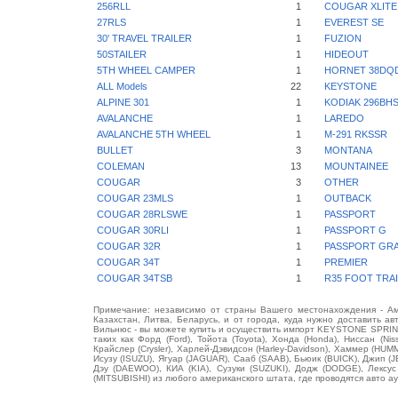
256RLL
1
COUGAR XLITE
27RLS
1
EVEREST SE
30' TRAVEL TRAILER
1
FUZION
50STAILER
1
HIDEOUT
5TH WHEEL CAMPER
1
HORNET 38DQ
ALL Models
22
KEYSTONE
ALPINE 301
1
KODIAK 296BH
AVALANCHE
1
LAREDO
AVALANCHE 5TH WHEEL
1
M-291 RKSSR
BULLET
3
MONTANA
COLEMAN
13
MOUNTAINEE
COUGAR
3
OTHER
COUGAR 23MLS
1
OUTBACK
COUGAR 28RLSWE
1
PASSPORT
COUGAR 30RLI
1
PASSPORT G
COUGAR 32R
1
PASSPORT GR
COUGAR 34T
1
PREMIER
COUGAR 34TSB
1
R35 FOOT TRA
Примечание: независимо от страны Вашего местонахождения - Аме
Казахстан, Литва, Беларусь, и от города, куда нужно доставить ав
Вильнюс - вы можете купить и осуществить импорт KEYSTONE SPRI
таких как Форд (Ford), Тойота (Toyota), Хонда (Honda), Ниссан (Ni
Крайслер (Crysler), Харлей-Дэвидсон (Harley-Davidson), Хаммер (HU
Исузу (ISUZU), Ягуар (JAGUAR), Сааб (SAAB), Бьюик (BUICK), Джип (
Дэу (DAEWOO), КИА (KIA), Сузуки (SUZUKI), Додж (DODGE), Лексу
(MITSUBISHI) из любого американского штата, где проводятся авто а