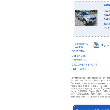
201
цвет
проб
Аукц
Дета
ID: 
сохранить
Подпис
запрос
BOAT TRAIL
DEFENDER
DISCOVERY
DISCOVERY SPORT
FREELANDER
Примечание: независимо от стр
Казахстан, Литва, Беларусь, и 
Вильнюс - вы можете купить и
таких как Форд (Ford), Тойота 
Крайслер (Crysler), Харлей-Дэв
Исузу (ISUZU), Ягуар (JAGUAR),
Дэу (DAEWOO), КИА (KIA), Суз
(MITSUBISHI) из любого америка
© 2009-2020�