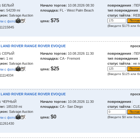
:
БЕЛЫЙ
Начало торгов:
10.08.2026 08:30
повреждения
: ПЕ
ег:
54239 mi
площадка:
FL - West Palm Beach
тип повреждения
ион:
Salvage Auction
статус тайтла
: RE
$75
цена:
ли с фото
(Введите $175 или б
211215845
3 LAND ROVER RANGE ROVER EVOQUE
прос
:
СЕРЫЙ
Начало торгов:
10.08.2026 11:30
повреждения
: ПЕ
ег:
1 mi
площадка:
CA - Fremont
тип повреждения
:
ион:
Salvage Auction
статус тайтла
: не 
$25
цена:
ли с фото
(Введите $125 или б
211114034
3 LAND ROVER RANGE ROVER EVOQUE
прос
:
ЧЕРНЫЙ
Начало торгов:
10.08.2026 11:30
повреждения
:
ег:
185159 mi
площадка:
CA - San Diego
статус тайтла
: CLE
ион:
Salvage Auction
$0
цена:
(Введите $0 или бол
ли с фото
211261430