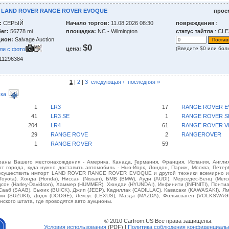
8 LAND ROVER RANGE ROVER EVOQUE
прос
:
СЕРЫЙ
Начало торгов:
11.08.2026 08:30
повреждения
:
ег:
56778 mi
площадка:
NC - Wilmington
статус тайтла
: CL
ион:
Salvage Auction
$0
цена:
(Введите $0 или бол
ли с фото
211296384
1
|
2
|
3
следующая ›
последняя »
ка
1
LR3
17
RANGE ROVER 
41
LR3 SE
1
RANGE ROVER 
204
LR4
61
RANGE ROVER V
29
RANGE ROVE
2
RANGEROVER
1
RANGE ROVER
59
аны Вашего местонахождения - Америка, Канада, Германия, Франция, Испания, Англия
от города, куда нужно доставить автомобиль - Нью-Йорк, Лондон, Париж, Москва, Петерб
 осуществить импорт LAND ROVER RANGE ROVER EVOQUE и другой техники всемирно и
(Toyota), Хонда (Honda), Ниссан (Nissan), БМВ (BMW), Ауди (AUDI), Мерседес-Бенц (Merce
идсон (Harley-Davidson), Хаммер (HUMMER), Хюндаи (HYUNDAI), Инфинити (INFINITI), Понт
 Сааб (SAAB), Бьюик (BUICK), Джип (JEEP), Кадиллак (CADILLAC), Кавасаки (KAWASAKI), Я
уки (SUZUKI), Додж (DODGE), Лексус (LEXUS), Мазда (MAZDA), Фольксваген (VOLKSWAG
нского штата, где проводятся авто аукционы.
© 2010 Carfrom.US Все права защищены.
Условия использования
(PDF) |
Политика соблюдения конфиденциаль