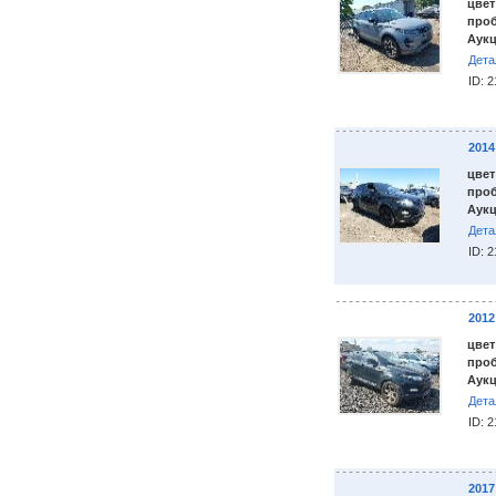
цвет
проб
Аукц
Дета
ID: 
201
цвет
проб
Аукц
Дета
ID: 
201
цвет
проб
Аукц
Дета
ID: 
201