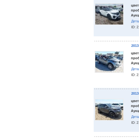
цвет
проб
Аукц
Дета
ID: 
201
цвет
проб
Аукц
Дета
ID: 
201
цвет
проб
Аукц
Дета
ID: 