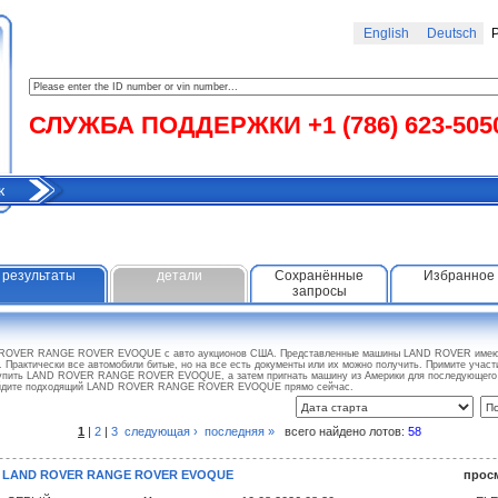
English
Deutsch
Р
СЛУЖБА ПОДДЕРЖКИ +1 (786) 623-505
к
результаты
детали
Сохранённые
Избранное
запросы
D ROVER RANGE ROVER EVOQUE с авто аукционов США. Представленные машины LAND ROVER имеют 
. Практически все автомобили битые, но на все есть документы или их можно получить. Примите учас
купить LAND ROVER RANGE ROVER EVOQUE, а затем пригнать машину из Америки для последующего в
айдите подходящий LAND ROVER RANGE ROVER EVOQUE прямо сейчас.
1
|
2
|
3
следующая ›
последняя »
всего найдено лотов:
58
2 LAND ROVER RANGE ROVER EVOQUE
прос