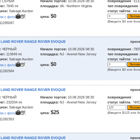
:
СЕРЫЙ
Начало торгов:
10.08.2026 08:30
повреждения
: EL
ег:
7645 mi
площадка:
VA - Northern Virginia
тип повреждения
:
ион:
Salvage Auction
статус тайтла
: на 
$0
цена:
ли с фото
(Введите $0 или бол
211295097
4 LAND ROVER RANGE ROVER EVOQUE
прос
:
ЧЕРНЫЙ
Начало торгов:
10.08.2026 08:30
повреждения
: ПЕ
ег:
113849 mi
площадка:
NJ - Avenel New Jersey
тип повреждения
ион:
Salvage Auction
статус тайтла
: на 
$0
цена:
ли с фото
(Введите $0 или бол
211282584
2 LAND ROVER RANGE ROVER EVOQUE
прос
:
ЧЕРНЫЙ
Начало торгов:
10.08.2026 08:30
повреждения
:
ег:
232034 mi
площадка:
NJ - Avenel New Jersey
статус тайтла
: ЧИ
ион:
Salvage Auction
$25
цена:
(Введите $125 или б
ли с фото
211282353
7 LAND ROVER RANGE ROVER EVOQUE
прос