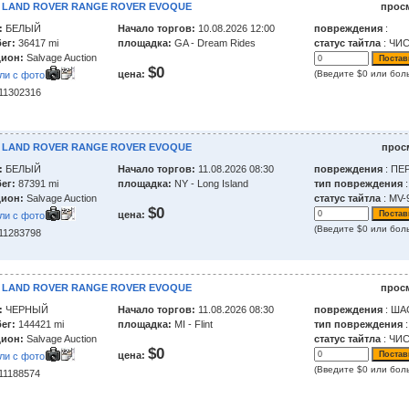
0 LAND ROVER RANGE ROVER EVOQUE
прос
:
БЕЛЫЙ
Начало торгов:
10.08.2026 12:00
повреждения
:
ег:
36417 mi
площадка:
GA - Dream Rides
статус тайтла
: ЧИ
ион:
Salvage Auction
$0
цена:
(Введите $0 или бол
ли с фото
211302316
6 LAND ROVER RANGE ROVER EVOQUE
прос
:
БЕЛЫЙ
Начало торгов:
11.08.2026 08:30
повреждения
: ПЕ
ег:
87391 mi
площадка:
NY - Long Island
тип повреждения
ион:
Salvage Auction
статус тайтла
: MV-
$0
цена:
ли с фото
(Введите $0 или бол
211283798
3 LAND ROVER RANGE ROVER EVOQUE
прос
:
ЧЕРНЫЙ
Начало торгов:
11.08.2026 08:30
повреждения
: ША
ег:
144421 mi
площадка:
MI - Flint
тип повреждения
:
ион:
Salvage Auction
статус тайтла
: ЧИ
$0
цена:
ли с фото
(Введите $0 или бол
211188574