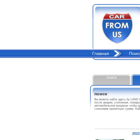
Главная
Поис
поиск
поиск
Вы можете найти здесь бу LAN
после аварии, утопления, пожара
автомобильном аукционе чтобы 
сэкономив приличную сумму. Н
202