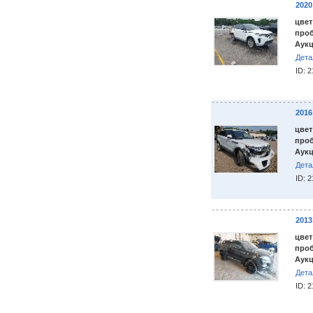
202
цвет
проб
Аукц
Дета
ID: 
201
цвет
проб
Аукц
Дета
ID: 
201
цвет
проб
Аукц
Дета
ID: 