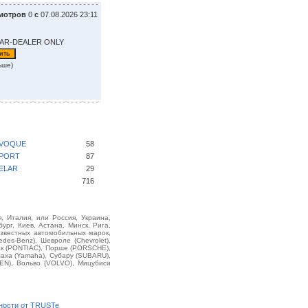
мотров
0
с
07.08.2026 23:11
EAR-DEALER ONLY
ьше)
EVOQUE
58
SPORT
87
ELAR
29
716
, Италия, или Россия, Украина,
ург, Киев, Астана, Минск, Рига,
звестных автомобильных марок,
des-Benz), Шевроле (Chevrolet),
иак (PONTIAC), Порше (PORSCHE),
маха (Yamaha), Субару (SUBARU),
EN), Вольво (VOLVO), Мицубиси
ности от TRUSTe