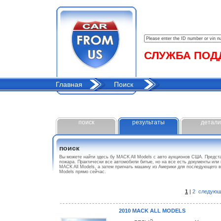
СЛУЖБА ПОДДЕ
Главная
Поиск
поиск
результаты
детали
поиск
Вы можете найти здесь бу MACK All Models с авто аукционов США. Предс
пожара. Практически все автомобили битые, но на все есть документы или
MACK All Models, а затем пригнать машину из Америки для последующего 
Models прямо сейчас.
1
|
2
следующ
2010 MACK ALL MODELS