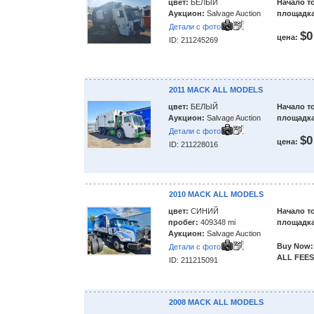
цвет:
БЕЛЫЙ
Начало т
Аукцион:
Salvage Auction
площадка
Детали с фото
$0
цена:
ID: 211245269
2011 MACK ALL MODELS
цвет:
БЕЛЫЙ
Начало т
Аукцион:
Salvage Auction
площадка
Детали с фото
$0
цена:
ID: 211228016
2010 MACK ALL MODELS
цвет:
СИНИЙ
Начало т
пробег:
409348 mi
площадка
Аукцион:
Salvage Auction
Buy Now:
Детали с фото
ALL FEES
ID: 211215091
2008 MACK ALL MODELS