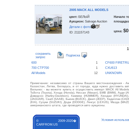
2005 MACK ALL MODELS
цвет:
БЕЛЫЙ
Начало т
Аукцион:
Salvage Auction
площадка
Детали с фото
$0
цена:
ID: 211157143
1
сохранить
Подписка
запрос
600
1
CF600 FIRETR
700 CTP700
1
CXU613
All Models
12
UNKNOWN
Примечание: независимо от страны Вашего местонахождения - Аме
Казахстан, Литва, Беларусь, и от города, куда нужно доставить ав
Вильнюс - вы можете купить и осуществить импорт MACK All Models
Тойота (Toyota), Хонда (Honda), Ниссан (Nissan), БМВ (BMW), Ауди (A
Дэвидсон (Harley-Davidson), Хаммер (HUMMER), Хюндаи (HYUNDAI),
(JAGUAR), Сааб (SAAB), Бьюик (BUICK), Джип (JEEP), Кадиллак (CA
(KIA), Сузуки (SUZUKI), Додж (DODGE), Лексус (LEXUS), Мазда (MA
американского штата, где проводятся авто аукционы.
Условия использо
© 2009-2020�
CARFROM.US