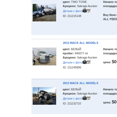
цвет:
TWO TONE
Начало т
Аукцион:
Salvage Auction
площадка
Детали с фото
Buy Now:
ID: 211215148
ALL FEES
2013 MACK ALL MODELS
цвет:
БЕЛЫЙ
Начало т
пробег:
945077 mi
площадка
Аукцион:
Salvage Auction
$0
цена:
Детали с фото
ID: 211245895
2013 MACK ALL MODELS
цвет:
БЕЛЫЙ
Начало т
Аукцион:
Salvage Auction
площадка
Детали с фото
$0
цена:
ID: 211132710