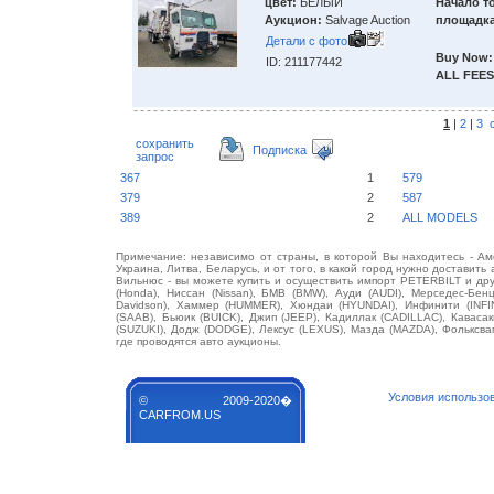
цвет:
БЕЛЫЙ
Начало т
Аукцион:
Salvage Auction
площадка
Детали с фото
Buy Now:
ID: 211177442
ALL FEES
1
|
2
|
3
сохранить
Подписка
запрос
367
1
579
379
2
587
389
2
ALL MODELS
Примечание: независимо от страны, в которой Вы находитесь - Аме
Украина, Литва, Беларусь, и от того, в какой город нужно доставить
Вильнюс - вы можете купить и осуществить импорт PETERBILT и друго
(Honda), Ниссан (Nissan), БМВ (BMW), Ауди (AUDI), Мерседес-Бенц (
Davidson), Хаммер (HUMMER), Хюндаи (HYUNDAI), Инфинити (INFIN
(SAAB), Бьюик (BUICK), Джип (JEEP), Кадиллак (CADILLAC), Каваса
(SUZUKI), Додж (DODGE), Лексус (LEXUS), Мазда (MAZDA), Фолькс
где проводятся авто аукционы.
Условия использо
© 2009-2020�
CARFROM.US