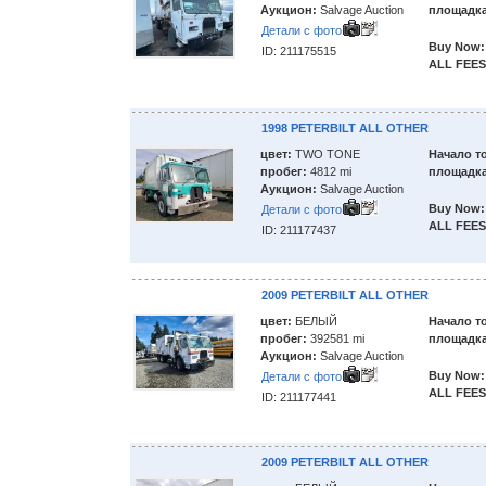
Аукцион:
Salvage Auction
площадка
Детали с фото
Buy Now:
ID: 211175515
ALL FEES
1998 PETERBILT ALL OTHER
цвет:
TWO TONE
Начало т
пробег:
4812 mi
площадка
Аукцион:
Salvage Auction
Buy Now:
Детали с фото
ALL FEES
ID: 211177437
2009 PETERBILT ALL OTHER
цвет:
БЕЛЫЙ
Начало т
пробег:
392581 mi
площадка
Аукцион:
Salvage Auction
Buy Now:
Детали с фото
ALL FEES
ID: 211177441
2009 PETERBILT ALL OTHER