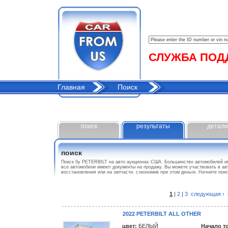
СЛУЖБА ПОДДЕ
Главная
Поиск
поиск
результаты
детали
поиск
Поиск бу PETERBILT на авто аукционах США. Большинство автомобилей име
все автомобили имеют документы на продажу. Вы можете участвовать в ав
восстановления или на запчасти, сэкономив при этом деньги. Начните по
1
|
2
|
3
следующая ›
2022 PETERBILT ALL OTHER
цвет:
БЕЛЫЙ
Начало т