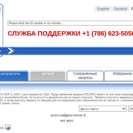
English
Deutsch
Р
СЛУЖБА ПОДДЕРЖКИ +1 (786) 623-505
к
результаты
детали
Сохранённые
Избранное
запросы
IS RZR S 1000 с авто аукционов США. Представленные машины POLARIS имеют те или иные поврежде
все автомобили битые, но на все есть документы или их можно получить. Примите участие в американ
0, а затем пригнать машину из Америки для последующего восстановления или на запчасти, сэконом
 прямо сейчас.
всего найдено лотов:
0
нет авто
ка