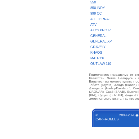
550
850 INDY
999 CC
ALL TERRAI
ATV
AXYS PRO R
GENERAL
GENERAL XP
GRAVELY
KHAOS
MATRYX
OUTLAW 110
Примечание: независимо от стр
Казахстан, Литва, Беларусь, и 
Вильнюс - вы можете купить и о
Тойота (Toyota), Хонда (Honda),
Дэвидсон (Harley-Davidson), Х
(JAGUAR), Сааб (SAAB), Бьюик 
(KIA), Сузуки (SUZUKI), Додж 
американского штата, где прово
© 2009-2020�
CARFROM.US