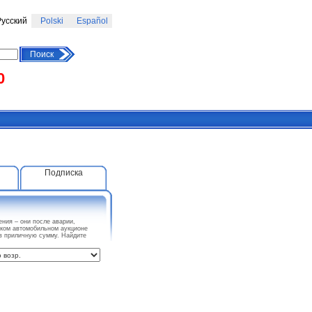
усский
Polski
Español
Поиск
0
Подписка
ния – они после аварии,
ском автомобильном аукционе
ив приличную сумму. Найдите