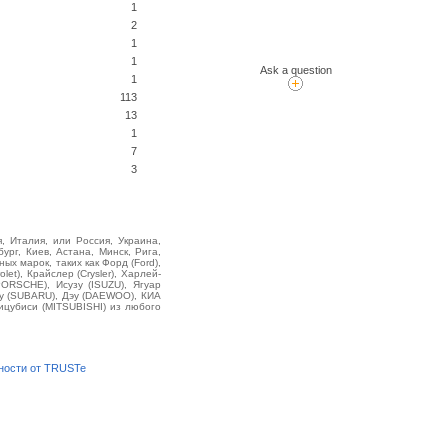
1
2
1
1
Ask a question
1
113
13
1
7
3
, Италия, или Россия, Украина,
ург, Киев, Астана, Минск, Рига,
х марок, таких как Форд (Ford),
et), Крайслер (Crysler), Харлей-
PORSCHE), Исузу (ISUZU), Ягуар
ру (SUBARU), Дэу (DAEWOO), КИА
ицубиси (MITSUBISHI) из любого
ности от TRUSTe