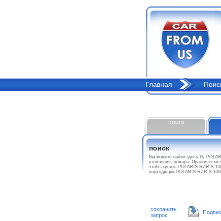
Главная
Поис
поиск
поиск
Вы можете найти здесь бу POLAR
утопления, пожара. Практически 
чтобы купить POLARIS RZR S 100
подходящий POLARIS RZR S 1000
сохранить
Подпис
запрос