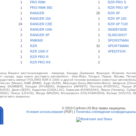
1
PRO RMK
1
RZR PRO S
1
PRO-RMK 850
1
RZR PRO XP
1
RANGER
26
RZR XP
1
RANGER 150
1
RZR XP 100
24
RANGER CRE
1
RZR XP TUR
1
RANGER UNK
1
SIDEBYSIDE
2
RANGER XP
1
SLINGSHOT
1
RMK600
1
SPORSTMAN
1
RZR
32
SPORTSMAN
1
RZR 1000 X
2
XPEDITION
1
RZR PRO R
1
1
RZR PRO R4
2
аны Вашего местонахождения - Америка, Канада, Германия, Франция, Испания, Англия
от города, куда нужно доставить автомобиль - Нью-Йорк, Лондон, Париж, Москва, Петерб
существить импорт POLARIS RZR S 1000 и другой техники всемирно известных автомобильны
 Ниссан (Nissan), БМВ (BMW), Ауди (AUDI), Мерседес-Бенц (Mercedes-Benz), Шевроле (Chevrol
аммер (HUMMER), Хюндаи (HYUNDAI), Инфинити (INFINITI), Понтиак (PONTIAC), Порше (
(BUICK), Джип (JEEP), Кадиллак (CADILLAC), Кавасаки (KAWASAKI), Ямаха (Yamaha), Суба
(DODGE), Лексус (LEXUS), Мазда (MAZDA), Фольксваген (VOLKSWAGEN), Вольво (VOLVO), М
дятся авто аукционы.
© 2010 Carfrom.US Все права защищены.
Условия использования
(PDF) |
Политика соблюдения конфиденциаль