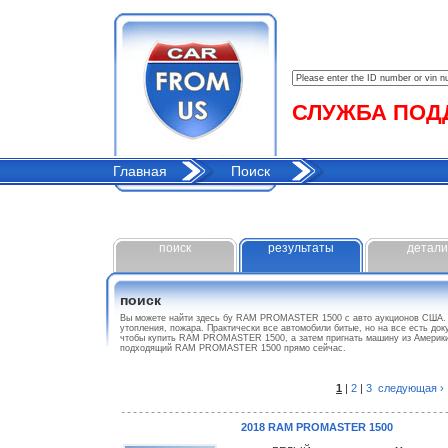
СЛУЖБА ПОДДЕ
Главная
Поиск
поиск
результаты
детали
поиск
Вы можете найти здесь бу RAM PROMASTER 1500 с авто аукционов США. 
утопления, пожара. Практически все автомобили битые, но на все есть до
чтобы купить RAM PROMASTER 1500, а затем пригнать машину из Америки
подходящий RAM PROMASTER 1500 прямо сейчас.
1
|
2
|
3
следующая ›
2018 RAM PROMASTER 1500