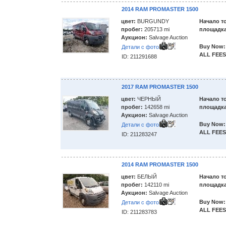
2014 RAM PROMASTER 1500
цвет:
BURGUNDY
Начало т
пробег:
205713 mi
площадка
Аукцион:
Salvage Auction
Buy Now:
Детали с фото
ALL FEES
ID: 211291688
2017 RAM PROMASTER 1500
цвет:
ЧЕРНЫЙ
Начало т
пробег:
142658 mi
площадка
Аукцион:
Salvage Auction
Buy Now:
Детали с фото
ALL FEES
ID: 211283247
2014 RAM PROMASTER 1500
цвет:
БЕЛЫЙ
Начало т
пробег:
142110 mi
площадка
Аукцион:
Salvage Auction
Buy Now:
Детали с фото
ALL FEES
ID: 211283783