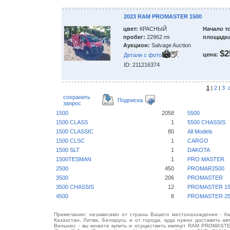
2023 RAM PROMASTER 1500
цвет:
КРАСНЫЙ
Начало т
пробег:
22962 mi
площадка
Аукцион:
Salvage Auction
$2
цена:
Детали с фото
ID: 211216374
1
|
2
|
3
сохранить
Подписка
запрос
1500
2058
5500
1500 CLASS
1
5500 CHASSIS
1500 CLASSIC
80
All Models
1500 CLSC
1
CARGO
1500 SLT
1
DAKOTA
1500TESMAN
1
PRO MASTER
2500
450
PROMAR2500
3500
206
PROMASTER
3500 CHASSIS
12
PROMASTER 15
4500
8
PROMASTER 25
Примечание: независимо от страны Вашего местонахождения - Аме
Казахстан, Литва, Беларусь, и от города, куда нужно доставить ав
Вильнюс - вы можете купить и осуществить импорт RAM PROMASTER