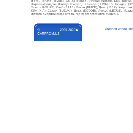
(Ford), Тойота (Toyota), Хонда (Honda), Ниссан (Nissan), БМВ (BMW),
Харлей-Дэвидсон (Harley-Davidson), Хаммер (HUMMER), Хюндаи (HY
Ягуар (JAGUAR), Сааб (SAAB), Бьюик (BUICK), Джип (JEEP), Кадилла
КИА (KIA), Сузуки (SUZUKI), Додж (DODGE), Лексус (LEXUS), Маз
любого американского штата, где проводятся авто аукционы.
Условия использо
© 2009-2020�
CARFROM.US