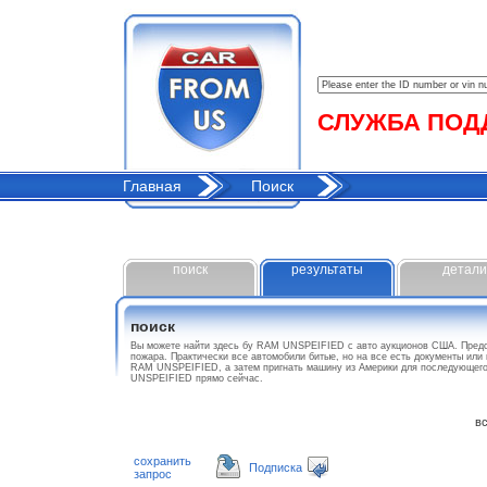
СЛУЖБА ПОДДЕ
Главная
Поиск
поиск
результаты
детали
поиск
Вы можете найти здесь бу RAM UNSPEIFIED с авто аукционов США. Предс
пожара. Практически все автомобили битые, но на все есть документы или
RAM UNSPEIFIED, а затем пригнать машину из Америки для последующего
UNSPEIFIED прямо сейчас.
все
сохранить
Подписка
запрос