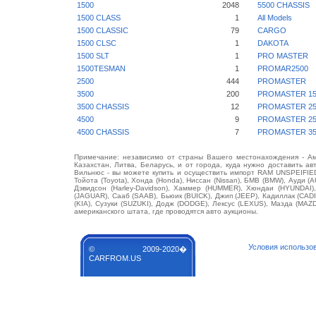
1500
2048
5500 CHASSIS
1500 CLASS
1
All Models
1500 CLASSIC
79
CARGO
1500 CLSC
1
DAKOTA
1500 SLT
1
PRO MASTER
1500TESMAN
1
PROMAR2500
2500
444
PROMASTER
3500
200
PROMASTER 15
3500 CHASSIS
12
PROMASTER 25
4500
9
PROMASTER 25
4500 CHASSIS
7
PROMASTER 35
Примечание: независимо от страны Вашего местонахождения - Аме
Казахстан, Литва, Беларусь, и от города, куда нужно доставить ав
Вильнюс - вы можете купить и осуществить импорт RAM UNSPEIFIED 
Тойота (Toyota), Хонда (Honda), Ниссан (Nissan), БМВ (BMW), Ауди (A
Дэвидсон (Harley-Davidson), Хаммер (HUMMER), Хюндаи (HYUNDAI),
(JAGUAR), Сааб (SAAB), Бьюик (BUICK), Джип (JEEP), Кадиллак (CA
(KIA), Сузуки (SUZUKI), Додж (DODGE), Лексус (LEXUS), Мазда (MA
американского штата, где проводятся авто аукционы.
Условия использо
© 2009-2020�
CARFROM.US