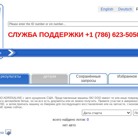
English
Deutsch
Р
СЛУЖБА ПОДДЕРЖКИ +1 (786) 623-505
к
результаты
детали
Сохранённые
Избранное
запросы
DOO ADRENALINE с авто аукционов США. Представленные машины SKI DOO имеют те или иные поврежд
все автомобили битые, но на все есть документы или их можно получить. Примите участие в американ
E, а затем пригнать машину из Америки для последующего восстановления или на запчасти, сэконо
E прямо сейчас.
всего найдено лотов:
0
нет авто
ка