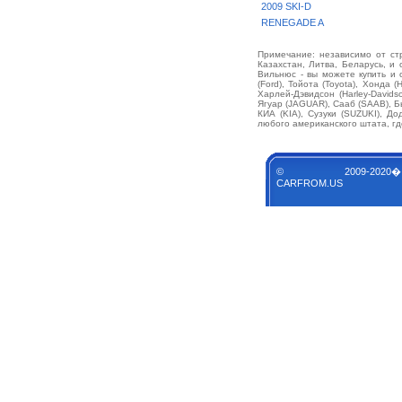
2009 SKI-D
RENEGADE A
Примечание: независимо от стр
Казахстан, Литва, Беларусь, и 
Вильнюс - вы можете купить и
(Ford), Тойота (Toyota), Хонда 
Харлей-Дэвидсон (Harley-David
Ягуар (JAGUAR), Сааб (SAAB), Б
КИА (KIA), Сузуки (SUZUKI), Д
любого американского штата, гд
© 2009-2020�
CARFROM.US