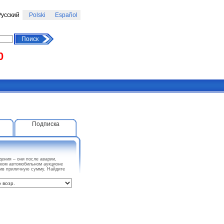
усский
Polski
Español
Поиск
0
Подписка
ения – они после аварии,
ском автомобильном аукционе
мив приличную сумму. Найдите