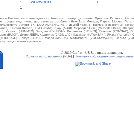
1
SNOWMOBILE
1
1
аны Вашего местонахождения - Америка, Канада, Германия, Франция, Испания, Англия
от города, куда нужно доставить автомобиль - Нью-Йорк, Лондон, Париж, Москва, Петерб
 осуществить импорт SKI DOO ADRENALINE и другой техники всемирно известных автомо
(Honda), Ниссан (Nissan), БМВ (BMW), Ауди (AUDI), Мерседес-Бенц (Mercedes-Benz), Шевроле 
son), Хаммер (HUMMER), Хюндаи (HYUNDAI), Инфинити (INFINITI), Понтиак (PONTIAC), П
ьюик (BUICK), Джип (JEEP), Кадиллак (CADILLAC), Кавасаки (KAWASAKI), Ямаха (Yamaha),
одж (DODGE), Лексус (LEXUS), Мазда (MAZDA), Фольксваген (VOLKSWAGEN), Вольво (VO
е проводятся авто аукционы.
© 2010 Carfrom.US Все права защищены.
Условия использования
(PDF) |
Политика соблюдения конфиденциаль