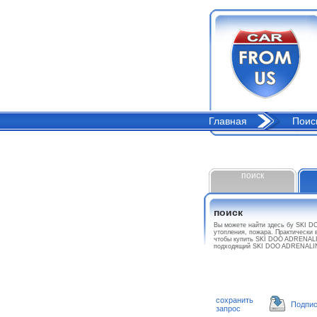
Главная
Поис
поиск
поиск
Вы можете найти здесь бу SKI 
утопления, пожара. Практически 
чтобы купить SKI DOO ADRENALIN
подходящий SKI DOO ADRENALIN
сохранить
Подпис
запрос