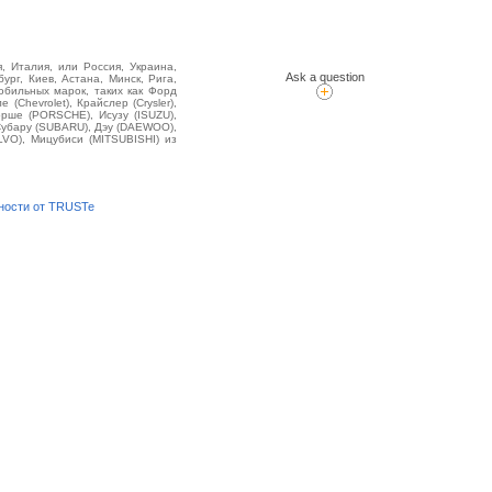
, Италия, или Россия, Украина,
Ask a question
ург, Киев, Астана, Минск, Рига,
бильных марок, таких как Форд
(Chevrolet), Крайслер (Crysler),
орше (PORSCHE), Исузу (ISUZU),
 Субару (SUBARU), Дэу (DAEWOO),
LVO), Мицубиси (MITSUBISHI) из
ности от TRUSTe