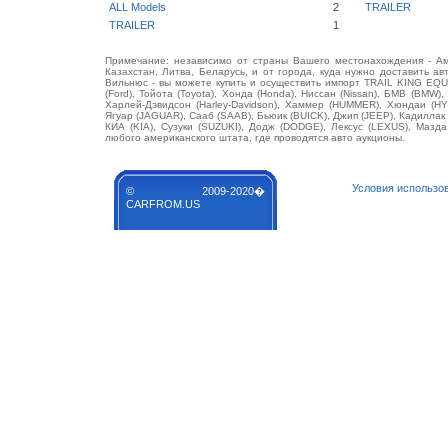
ALL Models
2
TRAILER
TRAILER
1
Примечание: независимо от страны Вашего местонахождения - Аме
Казахстан, Литва, Беларусь, и от города, куда нужно доставить ав
Вильнюс - вы можете купить и осуществить импорт TRAIL KING EQU
(Ford), Тойота (Toyota), Хонда (Honda), Ниссан (Nissan), БМВ (BMW),
Харлей-Дэвидсон (Harley-Davidson), Хаммер (HUMMER), Хюндаи (HY
Ягуар (JAGUAR), Сааб (SAAB), Бьюик (BUICK), Джип (JEEP), Кадилла
КИА (KIA), Сузуки (SUZUKI), Додж (DODGE), Лексус (LEXUS), Маз
любого американского штата, где проводятся авто аукционы.
Условия использо
© 2009-2020�
CARFROM.US