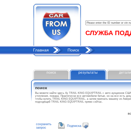
СЛУЖБА ПОДДЕ
Главная
Поиск
поиск
результаты
детали
поиск
Вы можете найти здесь бу TRAIL KING EQUIPTRAIL с авто аукционов США
утопления, пожара. Практически все автомобили битые, но на все есть до
чтобы купить TRAIL KING EQUIPTRAIL, а затем пригнать машину из Амери
подходящий TRAIL KING EQUIPTRAIL прямо сейчас.
все
сохранить
Подписка
запрос