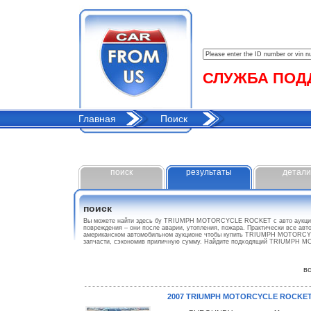
СЛУЖБА ПОДДЕ
Главная
Поиск
поиск
результаты
детали
поиск
Вы можете найти здесь бу TRIUMPH MOTORCYCLE ROCKET с авто аукц
повреждения – они после аварии, утопления, пожара. Практически все авт
американском автомобильном аукционе чтобы купить TRIUMPH MOTORCYCL
запчасти, сэкономив приличную сумму. Найдите подходящий TRIUMPH
все
2007 TRIUMPH MOTORCYCLE ROCKE