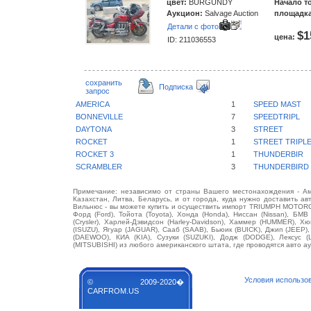
цвет:
BURGUNDY
Начало т
Аукцион:
Salvage Auction
площадка
Детали с фото
$1
цена:
ID: 211036553
сохранить
Подписка
запрос
AMERICA
1
SPEED MAST
BONNEVILLE
7
SPEEDTRIPL
DAYTONA
3
STREET
ROCKET
1
STREET TRIPL
ROCKET 3
1
THUNDERBIR
SCRAMBLER
3
THUNDERBIRD
Примечание: независимо от страны Вашего местонахождения - Аме
Казахстан, Литва, Беларусь, и от города, куда нужно доставить ав
Вильнюс - вы можете купить и осуществить импорт TRIUMPH MOTORC
Форд (Ford), Тойота (Toyota), Хонда (Honda), Ниссан (Nissan), БМВ
(Crysler), Харлей-Дэвидсон (Harley-Davidson), Хаммер (HUMMER), 
(ISUZU), Ягуар (JAGUAR), Сааб (SAAB), Бьюик (BUICK), Джип (JEEP)
(DAEWOO), КИА (KIA), Сузуки (SUZUKI), Додж (DODGE), Лексус 
(MITSUBISHI) из любого американского штата, где проводятся авто а
Условия использо
© 2009-2020�
CARFROM.US