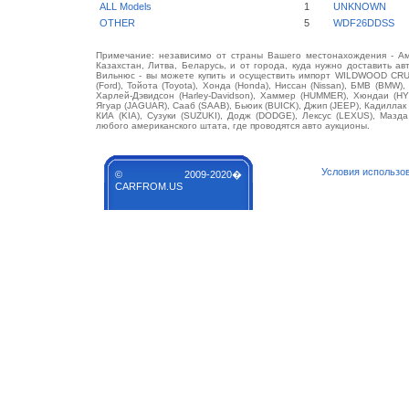
ALL Models
1
UNKNOWN
OTHER
5
WDF26DDSS
Примечание: независимо от страны Вашего местонахождения - Аме
Казахстан, Литва, Беларусь, и от города, куда нужно доставить ав
Вильнюс - вы можете купить и осуществить импорт WILDWOOD CRUS
(Ford), Тойота (Toyota), Хонда (Honda), Ниссан (Nissan), БМВ (BMW),
Харлей-Дэвидсон (Harley-Davidson), Хаммер (HUMMER), Хюндаи (HY
Ягуар (JAGUAR), Сааб (SAAB), Бьюик (BUICK), Джип (JEEP), Кадилла
КИА (KIA), Сузуки (SUZUKI), Додж (DODGE), Лексус (LEXUS), Маз
любого американского штата, где проводятся авто аукционы.
Условия использо
© 2009-2020�
CARFROM.US