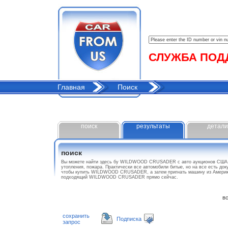
СЛУЖБА ПОДДЕ
Главная
Поиск
поиск
результаты
детали
поиск
Вы можете найти здесь бу WILDWOOD CRUSADER с авто аукционов США. 
утопления, пожара. Практически все автомобили битые, но на все есть до
чтобы купить WILDWOOD CRUSADER, а затем пригнать машину из Америки 
подходящий WILDWOOD CRUSADER прямо сейчас.
все
сохранить
Подписка
запрос