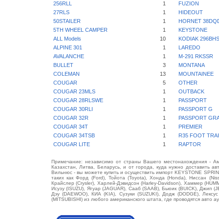
256RLL
1
FUZION
27RLS
1
HIDEOUT
50STAILER
1
HORNET 38DQ
5TH WHEEL CAMPER
1
KEYSTONE
ALL Models
10
KODIAK 296BH
ALPINE 301
1
LAREDO
AVALANCHE
1
M-291 RKSSR
BULLET
3
MONTANA
COLEMAN
13
MOUNTAINEE
COUGAR
5
OTHER
COUGAR 23MLS
1
OUTBACK
COUGAR 28RLSWE
1
PASSPORT
COUGAR 30RLI
1
PASSPORT G
COUGAR 32R
1
PASSPORT GR
COUGAR 34T
1
PREMIER
COUGAR 34TSB
1
R35 FOOT TRA
COUGAR LITE
1
RAPTOR
Примечание: независимо от страны Вашего местонахождения - Аме
Казахстан, Литва, Беларусь, и от города, куда нужно доставить ав
Вильнюс - вы можете купить и осуществить импорт KEYSTONE SPRI
таких как Форд (Ford), Тойота (Toyota), Хонда (Honda), Ниссан (Ni
Крайслер (Crysler), Харлей-Дэвидсон (Harley-Davidson), Хаммер (HU
Исузу (ISUZU), Ягуар (JAGUAR), Сааб (SAAB), Бьюик (BUICK), Джип (
Дэу (DAEWOO), КИА (KIA), Сузуки (SUZUKI), Додж (DODGE), Лексу
(MITSUBISHI) из любого американского штата, где проводятся авто а