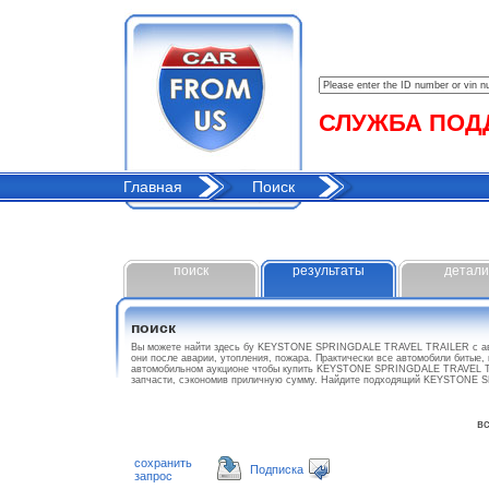
СЛУЖБА ПОДДЕ
Главная
Поиск
поиск
результаты
детали
поиск
Вы можете найти здесь бу KEYSTONE SPRINGDALE TRAVEL TRAILER с ав
они после аварии, утопления, пожара. Практически все автомобили битые,
автомобильном аукционе чтобы купить KEYSTONE SPRINGDALE TRAVEL TRA
запчасти, сэкономив приличную сумму. Найдите подходящий KEYSTONE
все
сохранить
Подписка
запрос