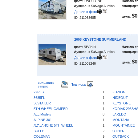
цвет:
TWO TONE
Начало т
Аукцион:
Salvage Auction
площадка
Детали с фото
$0
цена:
ID: 211033685
2008 KEYSTONE SUMMERLAND
цвет:
БЕЛЫЙ
Начало т
Аукцион:
Salvage Auction
площадка
Детали с фото
$0
цена:
ID: 211009246
сохранить
Подписка
запрос
27RLS
1
FUZION
3685FL
1
HIDEOUT
50STAILER
1
KEYSTONE
5TH WHEEL CAMPER
1
KODIAK 296BH
ALL Models
8
LAREDO
ALPINE 301
1
MONTANA
AVALANCHE 5TH WHEEL
1
MOUNTAINEE
BULLET
2
OTHER
COLEMAN
9
OUTBACK