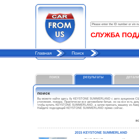
СЛУЖБА ПОДДЕ
Главная
Поиск
поиск
результаты
детали
поиск
Вы можете найти здесь бу KEYSTONE SUMMERLAND с авто аукционов США
утопления, пожара. Практически все автомобили битые, но на все есть до
чтобы купить KEYSTONE SUMMERLAND, а затем пригнать машину из Америк
Найдите подходящий KEYSTONE SUMMERLAND прямо сейчас.
все
2015 KEYSTONE SUMMERLAND