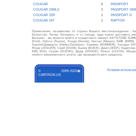
COUGAR
5
PASSPORT
COUGAR 23MLS
1
PASSPORT 190
COUGAR 32R
1
PASSPORT G
COUGAR 34T
1
RAPTOR
Примечание: независимо от страны Вашего местонахождения - Аме
Казахстан, Литва, Беларусь, и от города, куда нужно доставить ав
Вильнюс - вы можете купить и осуществить импорт KEYSTONE SUMM
(Ford), Тойота (Toyota), Хонда (Honda), Ниссан (Nissan), БМВ (BMW),
Харлей-Дэвидсон (Harley-Davidson), Хаммер (HUMMER), Хюндаи (HY
Ягуар (JAGUAR), Сааб (SAAB), Бьюик (BUICK), Джип (JEEP), Кадилла
КИА (KIA), Сузуки (SUZUKI), Додж (DODGE), Лексус (LEXUS), Маз
любого американского штата, где проводятся авто аукционы.
Условия использо
© 2009-2020�
CARFROM.US