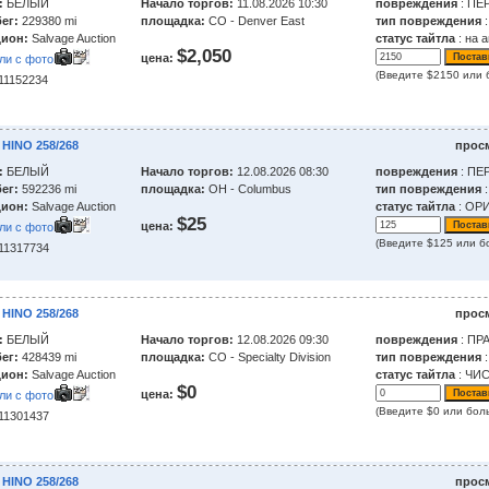
:
БЕЛЫЙ
Начало торгов:
11.08.2026 10:30
повреждения
: ПЕ
ег:
229380 mi
площадка:
CO - Denver East
тип повреждения
:
ион:
Salvage Auction
статус тайтла
: на 
$2,050
цена:
ли с фото
(Введите $2150 или 
211152234
 HINO 258/268
прос
:
БЕЛЫЙ
Начало торгов:
12.08.2026 08:30
повреждения
: ПЕ
ег:
592236 mi
площадка:
OH - Columbus
тип повреждения
:
ион:
Salvage Auction
статус тайтла
: ОР
$25
цена:
ли с фото
(Введите $125 или б
211317734
 HINO 258/268
прос
:
БЕЛЫЙ
Начало торгов:
12.08.2026 09:30
повреждения
: ПР
ег:
428439 mi
площадка:
CO - Specialty Division
тип повреждения
:
ион:
Salvage Auction
статус тайтла
: ЧИ
$0
цена:
ли с фото
(Введите $0 или бол
211301437
 HINO 258/268
прос