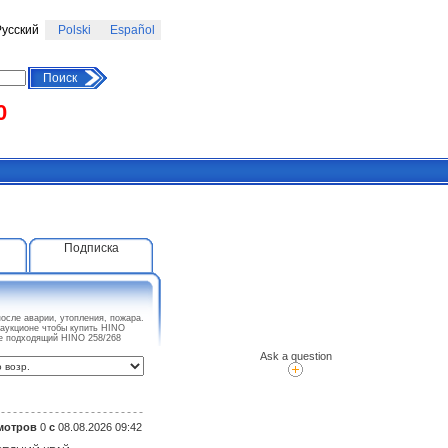
усский
Polski
Español
Поиск
0
Подписка
осле аварии, утопления, пожара.
 аукционе чтобы купить HINO
те подходящий HINO 258/268
Ask a question
мотров
0
с
08.08.2026 09:42