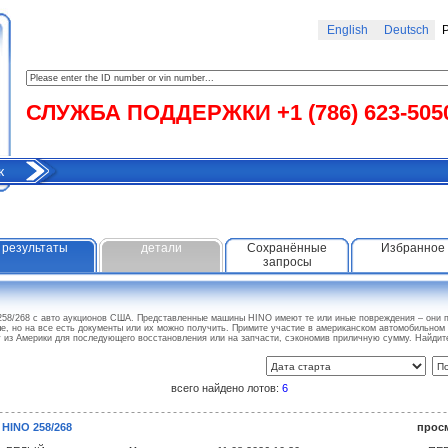
English
Deutsch
Р
СЛУЖБА ПОДДЕРЖКИ +1 (786) 623-505
к
результаты
детали
Сохранённые
Избранное
запросы
258/268 с авто аукционов США. Представленные машины HINO имеют те или иные повреждения – они п
е, но на все есть документы или их можно получить. Примите участие в американском автомобильном
ну из Америки для последующего восстановления или на запчасти, сэкономив приличную сумму. Найди
всего найдено лотов:
6
 HINO 258/268
прос