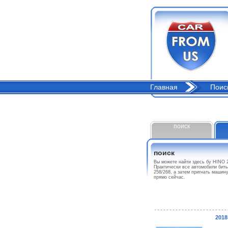
Главная
Поис
поиск
поиск
Вы можете найти здесь бу HINO 
Практически все автомобили биты
258/268, а затем пригнать маши
прямо сейчас.
2018