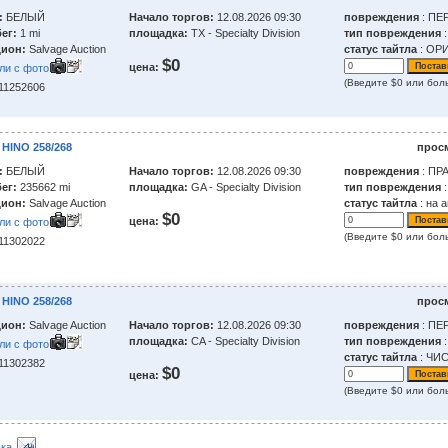
:
БЕЛЫЙ
Начало торгов:
12.08.2026 09:30
повреждения
: ПЕ
ег:
1 mi
площадка:
TX - Specialty Division
тип повреждения
ион:
Salvage Auction
статус тайтла
: ОР
$0
цена:
ли с фото
(Введите $0 или бол
211252606
 HINO 258/268
прос
:
БЕЛЫЙ
Начало торгов:
12.08.2026 09:30
повреждения
: ПР
ег:
235662 mi
площадка:
GA - Specialty Division
тип повреждения
ион:
Salvage Auction
статус тайтла
: на 
$0
цена:
ли с фото
(Введите $0 или бол
211302022
 HINO 258/268
прос
ион:
Salvage Auction
Начало торгов:
12.08.2026 09:30
повреждения
: ПЕ
площадка:
CA - Specialty Division
тип повреждения
:
ли с фото
статус тайтла
: ЧИ
211302382
$0
цена:
(Введите $0 или бол
ка