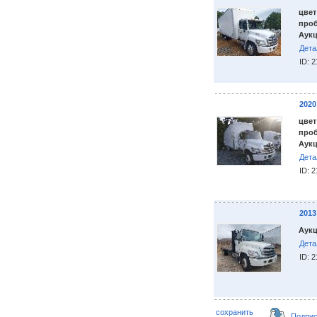
цвет
проб
Аукц
Дета
ID: 
2020
цвет
проб
Аукц
Дета
ID: 
2013
Аукц
Дета
ID: 
сохранить
Подпис