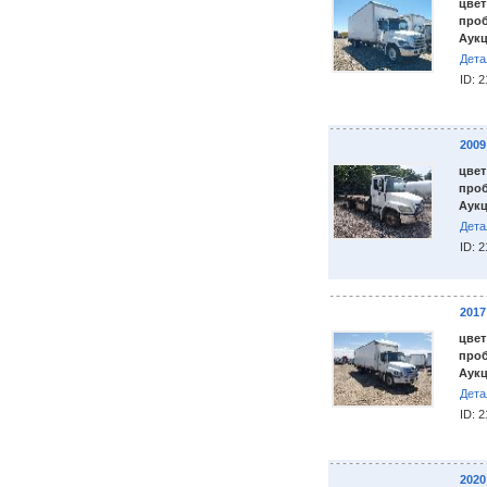
цвет
проб
Аукц
Дета
ID: 
2009
цвет
проб
Аукц
Дета
ID: 
2017
цвет
проб
Аукц
Дета
ID: 
2020