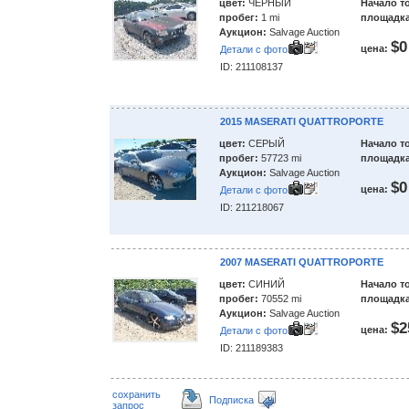
цвет:
ЧЕРНЫЙ
Начало т
пробег:
1 mi
площадка
Аукцион:
Salvage Auction
$0
цена:
Детали с фото
ID: 211108137
2015 MASERATI QUATTROPORTE
цвет:
СЕРЫЙ
Начало т
пробег:
57723 mi
площадка
Аукцион:
Salvage Auction
$0
цена:
Детали с фото
ID: 211218067
2007 MASERATI QUATTROPORTE
цвет:
СИНИЙ
Начало т
пробег:
70552 mi
площадка
Аукцион:
Salvage Auction
$2
цена:
Детали с фото
ID: 211189383
сохранить
Подписка
запрос