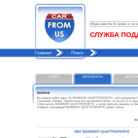
СЛУЖБА ПОДДЕ
Главная
Поиск
поиск
результаты
детали
поиск
Вы можете найти здесь бу MASERATI QUATTROPORTE с авто аукционов С
утопления, пожара. Практически все автомобили битые, но на все есть до
чтобы купить MASERATI QUATTROPORTE, а затем пригнать машину из Амер
Найдите подходящий MASERATI QUATTROPORTE прямо сейчас.
все
2007 MASERATI QUATTROPORTE