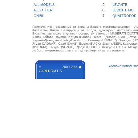
ALL MODELS
9
LEVANTE
ALL OTHER
85
LEVANTE MO
GHIBLI
7
QUATTROPOR
Примечание: независимо от страны Вашего местонахождения - Аме
Казахстан, Литва, Беларусь, и от города, куда нужно доставить ав
Вильнюс - вы можете купить и осуществить импорт MASERATI QUATT
(Ford), Тойота (Toyota), Хонда (Honda), Ниссан (Nissan), БМВ (BMW),
Харлей-Дэвидсон (Harley-Davidson), Хаммер (HUMMER), Хюндаи (HY
Ягуар (JAGUAR), Сааб (SAAB), Бьюик (BUICK), Джип (JEEP), Кадилла
КИА (KIA), Сузуки (SUZUKI), Додж (DODGE), Лексус (LEXUS), Маз
любого американского штата, где проводятся авто аукционы.
Условия использо
© 2009-2020�
CARFROM.US