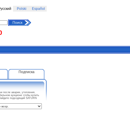
усский
Polski
Español
Поиск
0
Подписка
и после аварии, утопления,
бильном аукционе чтобы купить
. Найдите подходящий SATURN