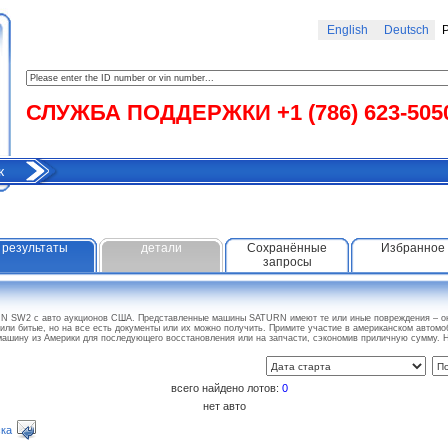
English
Deutsch
Р
СЛУЖБА ПОДДЕРЖКИ +1 (786) 623-505
к
результаты
детали
Сохранённые
Избранное
запросы
RN SW2 с авто аукционов США. Представленные машины SATURN имеют те или иные повреждения – он
или битые, но на все есть документы или их можно получить. Примите участие в американском автомо
машину из Америки для последующего восстановления или на запчасти, сэкономив приличную сумму
всего найдено лотов:
0
нет авто
ка