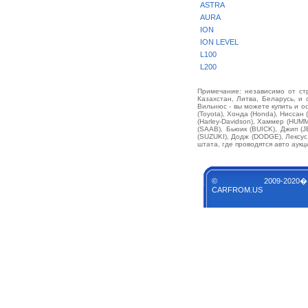
ASTRA
AURA
ION
ION LEVEL
L100
L200
Примечание: независимо от стр
Казахстан, Литва, Беларусь, и 
Вильнюс - вы можете купить и о
(Toyota), Хонда (Honda), Ниссан
(Harley-Davidson), Хаммер (HUM
(SAAB), Бьюик (BUICK), Джип (
(SUZUKI), Додж (DODGE), Лексу
штата, где проводятся авто аукц
© 2009-2020�
CARFROM.US