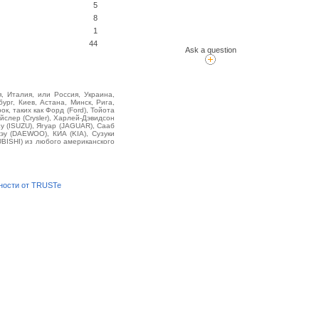
5
8
1
44
Ask a question
, Италия, или Россия, Украина,
ург, Киев, Астана, Минск, Рига,
, таких как Форд (Ford), Тойота
йслер (Crysler), Харлей-Дэвидсон
у (ISUZU), Ягуар (JAGUAR), Сааб
эу (DAEWOO), КИА (KIA), Сузуки
BISHI) из любого американского
ности от TRUSTe