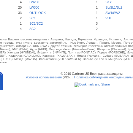
4
LW200
1
SKY
20
LW300
1
SL/SL1/SL2
33
OUTLOOK
1
SW1/SW2
2
SC1
1
VUE
1
SC1/SC2
3
4
SC2
2
аны Вашего местонахождения - Америка, Канада, Германия, Франция, Испания, Англия
от города, куда нужно доставить автомобиль - Нью-Йорк, Лондон, Париж, Москва, Петерб
существить импорт SATURN SW2 и другой техники всемирно известных автомобильных марок
 (Nissan), БМВ (BMW), Ауди (AUDI), Мерседес-Бенц (Mercedes-Benz), Шевроле (Chevrolet), Кра
MER), Хюндаи (HYUNDAI), Инфинити (INFINITI), Понтиак (PONTIAC), Порше (PORSCHE), Исуз
JEEP), Кадиллак (CADILLAC), Кавасаки (KAWASAKI), Ямаха (Yamaha), Субару (SUBARU), Д
с (LEXUS), Мазда (MAZDA), Фольксваген (VOLKSWAGEN), Вольво (VOLVO), Мицубиси (MITSU
ионы.
© 2010 Carfrom.US Все права защищены.
Условия использования
(PDF) |
Политика соблюдения конфиденциаль