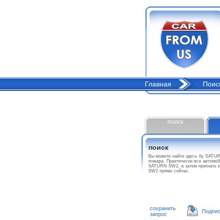
Главная
Поис
поиск
поиск
Вы можете найти здесь бу SATU
пожара. Практически все автомоб
SATURN SW2, а затем пригнать 
SW2 прямо сейчас.
сохранить
Подпис
запрос