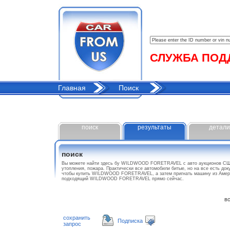
СЛУЖБА ПОДДЕ
Главная
Поиск
поиск
результаты
детали
поиск
Вы можете найти здесь бу WILDWOOD FORETRAVEL с авто аукционов США
утопления, пожара. Практически все автомобили битые, но на все есть до
чтобы купить WILDWOOD FORETRAVEL, а затем пригнать машину из Америк
подходящий WILDWOOD FORETRAVEL прямо сейчас.
все
сохранить
Подписка
запрос