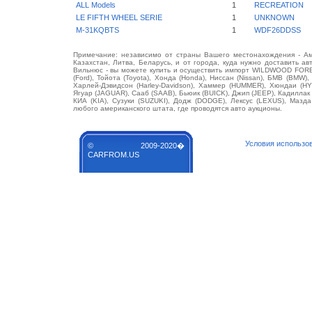
ALL Models
1
RECREATION
LE FIFTH WHEEL SERIE
1
UNKNOWN
M-31KQBTS
1
WDF26DDSS
Примечание: независимо от страны Вашего местонахождения - Аме
Казахстан, Литва, Беларусь, и от города, куда нужно доставить ав
Вильнюс - вы можете купить и осуществить импорт WILDWOOD FORE
(Ford), Тойота (Toyota), Хонда (Honda), Ниссан (Nissan), БМВ (BMW),
Харлей-Дэвидсон (Harley-Davidson), Хаммер (HUMMER), Хюндаи (HY
Ягуар (JAGUAR), Сааб (SAAB), Бьюик (BUICK), Джип (JEEP), Кадилла
КИА (KIA), Сузуки (SUZUKI), Додж (DODGE), Лексус (LEXUS), Маз
любого американского штата, где проводятся авто аукционы.
Условия использо
© 2009-2020�
CARFROM.US